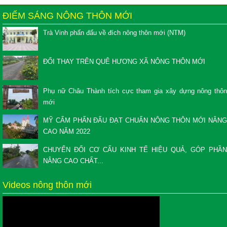
ĐIỂM SÁNG NÔNG THÔN MỚI
Trà Vinh phấn đấu về đích nông thôn mới (NTM)
ĐỔI THAY TRÊN QUÊ HƯƠNG XÃ NÔNG THÔN MỚI
Phụ nữ Châu Thành tích cực tham gia xây dựng nông thôn
mới
MỸ CẨM PHẤN ĐẤU ĐẠT CHUẨN NÔNG THÔN MỚI NÂNG
CAO NĂM 2022
CHUYỂN ĐỔI CƠ CẤU KINH TẾ HIỆU QUẢ, GÓP PHẦN
NÂNG CAO CHẤT...
Videos nông thôn mới