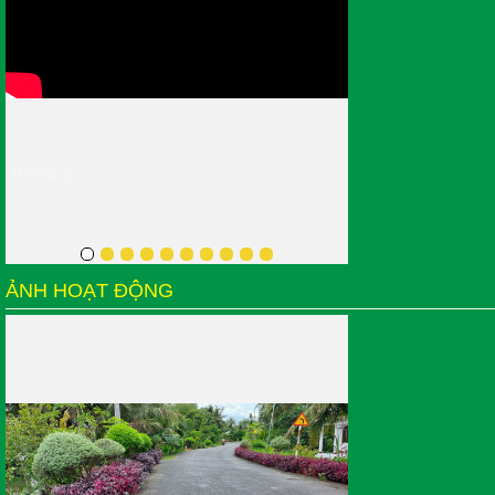
10web.io
ẢNH HOẠT ĐỘNG